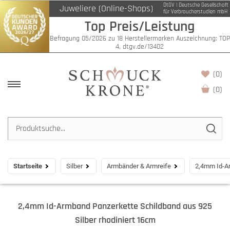
DtGV | Deutsche Gesellschaft
Juweliere (Online-Shops)
für Verbraucherstudien mbH
Top Preis/Leistung
Befragung 05/2026 zu 18 Herstellermarken Auszeichnung: TOP
4, dtgv.de/13402
(0)
(
0
)
Startseite
Silber
Armbänder & Armreife
2,4mm Id-Ar
2,4mm Id-Armband Panzerkette Schildband aus 925
Silber rhodiniert 16cm