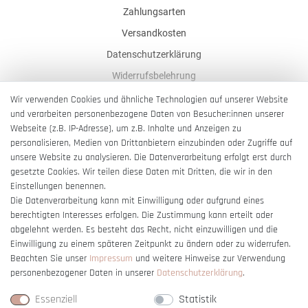
Zahlungsarten
Versandkosten
Datenschutzerklärung
Widerrufsbelehrung
AGB
Wir verwenden Cookies und ähnliche Technologien auf unserer Website
und verarbeiten personenbezogene Daten von Besucher:innen unserer
Impressum
Webseite (z.B. IP-Adresse), um z.B. Inhalte und Anzeigen zu
Barrierefreiheitserklärung
personalisieren, Medien von Drittanbietern einzubinden oder Zugriffe auf
unsere Website zu analysieren. Die Datenverarbeitung erfolgt erst durch
gesetzte Cookies. Wir teilen diese Daten mit Dritten, die wir in den
Einstellungen benennen.
Die Datenverarbeitung kann mit Einwilligung oder aufgrund eines
berechtigten Interesses erfolgen. Die Zustimmung kann erteilt oder
Vertrag widerrufen
abgelehnt werden. Es besteht das Recht, nicht einzuwilligen und die
Einwilligung zu einem späteren Zeitpunkt zu ändern oder zu widerrufen.
Beachten Sie unser
Impressum
und weitere Hinweise zur Verwendung
personenbezogener Daten in unserer
Daten­schutz­erklärung
.
Essenziell
Statistik