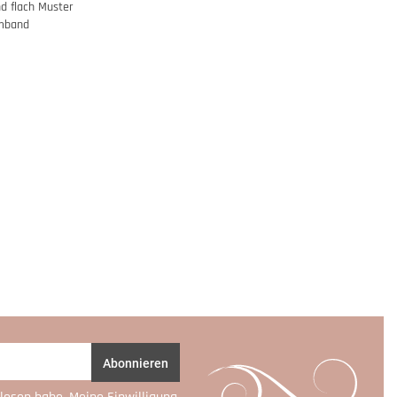
 flach Muster
rmband
Abonnieren