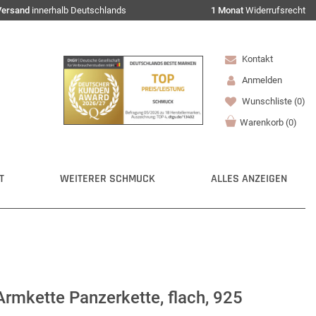
Versand
innerhalb Deutschlands
1 Monat
Widerrufsrecht
Kontakt
Anmelden
Wunschliste
(0)
Warenkorb
(
0
)
T
WEITERER SCHMUCK
ALLES ANZEIGEN
mkette Panzerkette, flach, 925