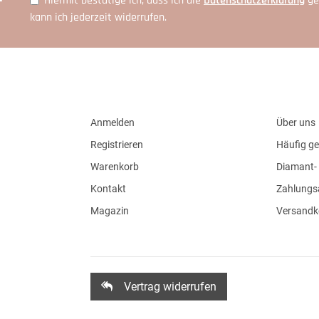
Hiermit bestätige ich, dass ich die
Daten­schutz­erklärung
ge
kann ich jederzeit widerrufen.
Anmelden
Über uns
Registrieren
Häufig ge
Warenkorb
Diamant- 
Kontakt
Zahlungs
Magazin
Versandk
Vertrag widerrufen