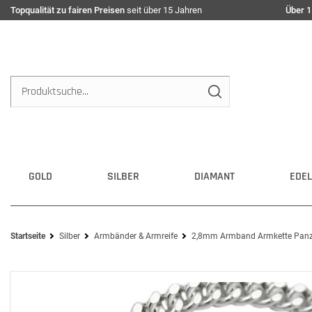
Topqualität zu fairen Preisen
seit über 15 Jahren
Über 1
GOLD
SILBER
DIAMANT
EDEL
Startseite
Silber
Armbänder & Armreife
2,8mm Armband Armkette Panzerk