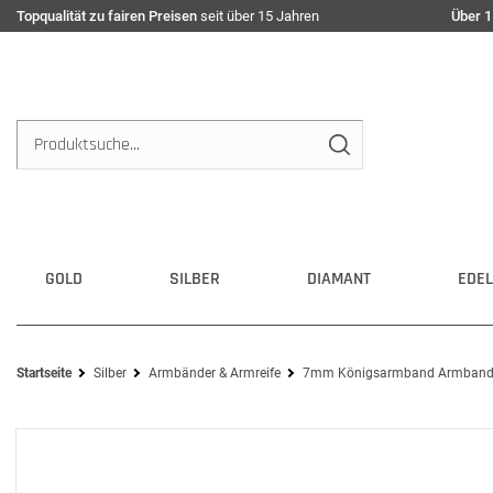
Topqualität zu fairen Preisen
seit über 15 Jahren
Über 1
GOLD
SILBER
DIAMANT
EDEL
Startseite
Silber
Armbänder & Armreife
7mm Königsarmband Armband A