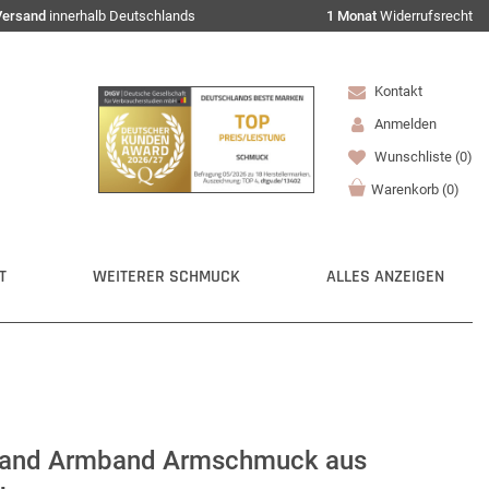
Versand
innerhalb Deutschlands
1 Monat
Widerrufsrecht
Kontakt
Anmelden
Wunschliste
(0)
Warenkorb
(
0
)
T
WEITERER SCHMUCK
ALLES ANZEIGEN
and Armband Armschmuck aus