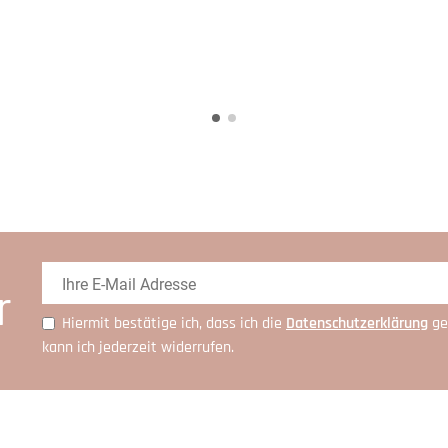
r
Hiermit bestätige ich, dass ich die
Daten­schutz­erklärung
ge
kann ich jederzeit widerrufen.