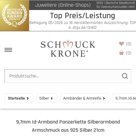
DtGV | Deutsche Gesellschaft
Juweliere (Online-Shops)
für Verbraucherstudien mbH
Top Preis/Leistung
Befragung 05/2026 zu 18 Herstellermarken Auszeichnung: TOP
4, dtgv.de/13402
(0)
(
0
)
Startseite
Silber
Armbänder & Armreife
9,7mm Id-A
9,7mm Id-Armband Panzerkette Silberarmband
Armschmuck aus 925 Silber 21cm