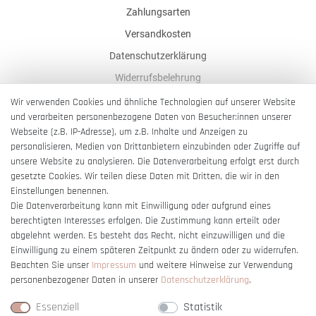
Zahlungsarten
Versandkosten
Datenschutzerklärung
Widerrufsbelehrung
AGB
Wir verwenden Cookies und ähnliche Technologien auf unserer Website
und verarbeiten personenbezogene Daten von Besucher:innen unserer
Impressum
Webseite (z.B. IP-Adresse), um z.B. Inhalte und Anzeigen zu
Barrierefreiheitserklärung
personalisieren, Medien von Drittanbietern einzubinden oder Zugriffe auf
unsere Website zu analysieren. Die Datenverarbeitung erfolgt erst durch
gesetzte Cookies. Wir teilen diese Daten mit Dritten, die wir in den
Einstellungen benennen.
Die Datenverarbeitung kann mit Einwilligung oder aufgrund eines
berechtigten Interesses erfolgen. Die Zustimmung kann erteilt oder
Vertrag widerrufen
abgelehnt werden. Es besteht das Recht, nicht einzuwilligen und die
Einwilligung zu einem späteren Zeitpunkt zu ändern oder zu widerrufen.
Beachten Sie unser
Impressum
und weitere Hinweise zur Verwendung
personenbezogener Daten in unserer
Daten­schutz­erklärung
.
Essenziell
Statistik