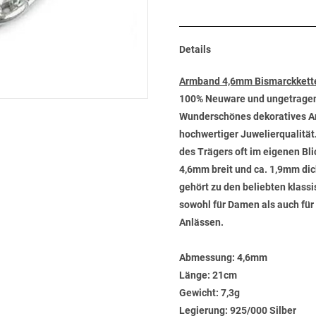
Details
Armband 4,6mm Bismarckkette
100% Neuware und ungetrage
Wunderschönes dekoratives Arm
hochwertiger Juwelierqualitä
des Trägers oft im eigenen Bl
4,6mm breit und ca. 1,9mm dic
gehört zu den beliebten klass
sowohl für Damen als auch für H
Anlässen.
Abmessung:
4,6mm
Länge:
21cm
Gewicht:
7,3g
Legierung:
925/000 Silber