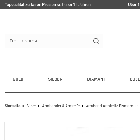
Topqualität zu fairen Preisen
seit über 15 Jahren
Über 1
GOLD
SILBER
DIAMANT
EDEL
Startseite
Silber
Armbänder & Armreife
Armband Armkette Bismarckkett