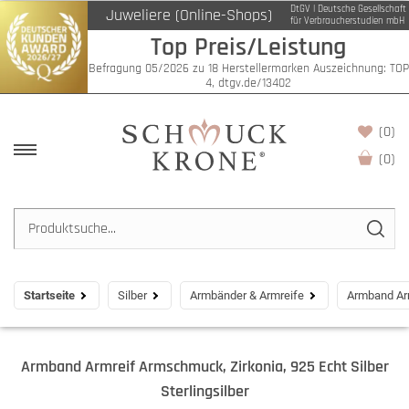
DtGV | Deutsche Gesellschaft
Juweliere (Online-Shops)
für Verbraucherstudien mbH
Top Preis/Leistung
Befragung 05/2026 zu 18 Herstellermarken Auszeichnung: TOP
4, dtgv.de/13402
(0)
(
0
)
Startseite
Silber
Armbänder & Armreife
Armband Arm
Armband Armreif Armschmuck, Zirkonia, 925 Echt Silber
Sterlingsilber