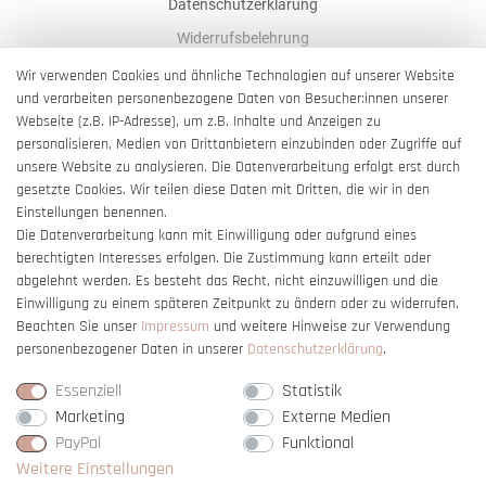
Datenschutzerklärung
Widerrufsbelehrung
AGB
Wir verwenden Cookies und ähnliche Technologien auf unserer Website
und verarbeiten personenbezogene Daten von Besucher:innen unserer
Impressum
Webseite (z.B. IP-Adresse), um z.B. Inhalte und Anzeigen zu
Barrierefreiheitserklärung
personalisieren, Medien von Drittanbietern einzubinden oder Zugriffe auf
unsere Website zu analysieren. Die Datenverarbeitung erfolgt erst durch
gesetzte Cookies. Wir teilen diese Daten mit Dritten, die wir in den
Einstellungen benennen.
Die Datenverarbeitung kann mit Einwilligung oder aufgrund eines
berechtigten Interesses erfolgen. Die Zustimmung kann erteilt oder
Vertrag widerrufen
abgelehnt werden. Es besteht das Recht, nicht einzuwilligen und die
Einwilligung zu einem späteren Zeitpunkt zu ändern oder zu widerrufen.
Beachten Sie unser
Impressum
und weitere Hinweise zur Verwendung
personenbezogener Daten in unserer
Daten­schutz­erklärung
.
Essenziell
Statistik
Marketing
Externe Medien
PayPal
Funktional
Weitere Einstellungen