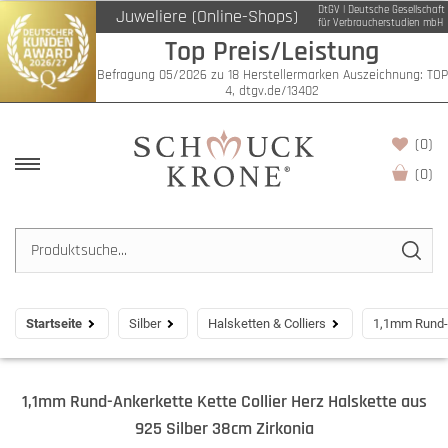
DtGV | Deutsche Gesellschaft
Juweliere (Online-Shops)
für Verbraucherstudien mbH
Top Preis/Leistung
Befragung 05/2026 zu 18 Herstellermarken Auszeichnung: TOP
4, dtgv.de/13402
(0)
(
0
)
Startseite
Silber
Halsketten & Colliers
1,1mm Rund-A
1,1mm Rund-Ankerkette Kette Collier Herz Halskette aus
925 Silber 38cm Zirkonia