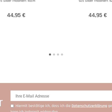
5 Silber rhodiniert 45cm
925 Silber rhodiniert 
44,95 €
44,95 €
r
Hiermit bestätige ich, dass ich die
Daten­schutz­erklärung
ge
kann ich jederzeit widerrufen.