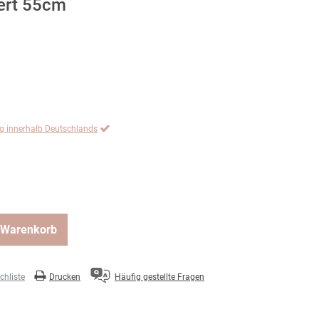
iert 55cm
ng innerhalb Deutschlands
 Warenkorb
hliste
Drucken
Häufig gestellte Fragen