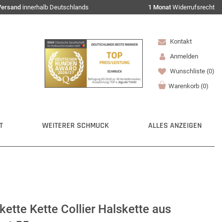
Versand
innerhalb Deutschlands
1 Monat
Widerrufsrecht
Kontakt
Anmelden
Wunschliste
(0)
Warenkorb
(
0
)
T
WEITERER SCHMUCK
ALLES ANZEIGEN
tte Kette Collier Halskette aus