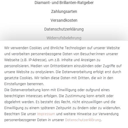
Diamant- und Brillanten-Ratgeber
Zahlungsarten
Versandkosten
Datenschutzerklärung
Widerrufsbelehrung
AGB
Wir verwenden Cookies und ähnliche Technologien auf unserer Website
und verarbeiten personenbezogene Daten von Besucher:innen unserer
Impressum
Webseite (z.B. IP-Adresse), um z.B. Inhalte und Anzeigen zu
Barrierefreiheitserklärung
personalisieren, Medien von Drittanbietern einzubinden oder Zugriffe auf
unsere Website zu analysieren. Die Datenverarbeitung erfolgt erst durch
gesetzte Cookies. Wir teilen diese Daten mit Dritten, die wir in den
Einstellungen benennen.
Die Datenverarbeitung kann mit Einwilligung oder aufgrund eines
berechtigten Interesses erfolgen. Die Zustimmung kann erteilt oder
Vertrag widerrufen
abgelehnt werden. Es besteht das Recht, nicht einzuwilligen und die
Einwilligung zu einem späteren Zeitpunkt zu ändern oder zu widerrufen.
Beachten Sie unser
Impressum
und weitere Hinweise zur Verwendung
personenbezogener Daten in unserer
Daten­schutz­erklärung
.