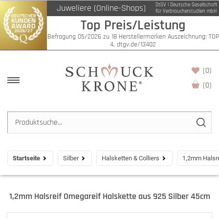
DtGV | Deutsche Gesellschaft
Juweliere (Online-Shops)
für Verbraucherstudien mbH
Top Preis/Leistung
Befragung 05/2026 zu 18 Herstellermarken Auszeichnung: TOP
4, dtgv.de/13402
(0)
(
0
)
Startseite
Silber
Halsketten & Colliers
1,2mm Halsre
1,2mm Halsreif Omegareif Halskette aus 925 Silber 45cm