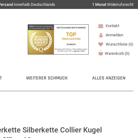
Versand
innerhalb Deutschlands
1 Monat
Widerrufsrecht
Kontakt
Anmelden
Wunschliste
(0)
Warenkorb
(
0
)
T
WEITERER SCHMUCK
ALLES ANZEIGEN
ette Silberkette Collier Kugel