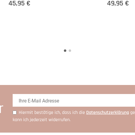
45,95 €
49,95 €
r
Hiermit bestätige ich, dass ich die
Daten­schutz­erklärung
ge
kann ich jederzeit widerrufen.