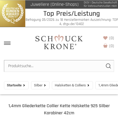
DtGV | Deutsche Gesellschaft
Juweliere (Online-Shops)
für Verbraucherstudien mbH
Top Preis/Leistung
Befragung 05/2026 zu 18 Herstellermarken Auszeichnung: TOP
4, dtgv.de/13402
(0)
(
0
)
Startseite
Silber
Halsketten & Colliers
1,4mm Glieder
1,4mm Gliederkette Collier Kette Halskette 925 Silber
Karabiner 42cm