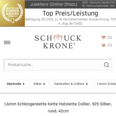
DtGV | Deutsche Gesellschaft
Juweliere (Online-Shops)
für Verbraucherstudien mbH
Top Preis/Leistung
Befragung 05/2026 zu 18 Herstellermarken Auszeichnung: TOP
4, dtgv.de/13402
(0)
(
0
)
Startseite
Silber
Halsketten & Colliers
1,6mm Schlang
1,6mm Schlangenkette Kette Halskette Collier, 925 Silber,
rund, 42cm