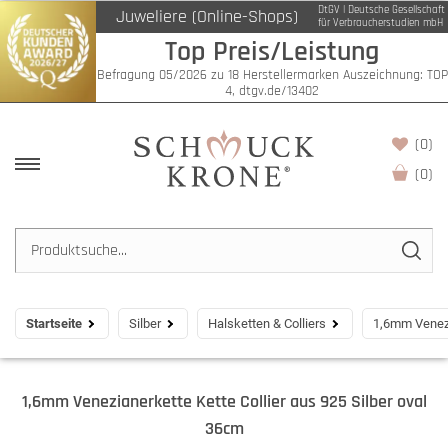
DtGV | Deutsche Gesellschaft
Juweliere (Online-Shops)
für Verbraucherstudien mbH
Top Preis/Leistung
Befragung 05/2026 zu 18 Herstellermarken Auszeichnung: TOP
4, dtgv.de/13402
(0)
(
0
)
Startseite
Silber
Halsketten & Colliers
1,6mm Venezi
1,6mm Venezianerkette Kette Collier aus 925 Silber oval
36cm