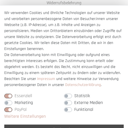
Widerrufsbelehrung
AGB
Wir verwenden Cookies und ähnliche Technologien auf unserer Website
und verarbeiten personenbezogene Daten von Besucher:innen unserer
Impressum
Webseite (z.B. IP-Adresse), um z.B. Inhalte und Anzeigen zu
Barrierefreiheitserklärung
personalisieren, Medien von Drittanbietern einzubinden oder Zugriffe auf
unsere Website zu analysieren. Die Datenverarbeitung erfolgt erst durch
gesetzte Cookies. Wir teilen diese Daten mit Dritten, die wir in den
Einstellungen benennen.
Die Datenverarbeitung kann mit Einwilligung oder aufgrund eines
berechtigten Interesses erfolgen. Die Zustimmung kann erteilt oder
Vertrag widerrufen
abgelehnt werden. Es besteht das Recht, nicht einzuwilligen und die
Einwilligung zu einem späteren Zeitpunkt zu ändern oder zu widerrufen.
Beachten Sie unser
Impressum
und weitere Hinweise zur Verwendung
personenbezogener Daten in unserer
Daten­schutz­erklärung
.
Essenziell
Statistik
Marketing
Externe Medien
PayPal
Funktional
Weitere Einstellungen