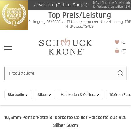
DtGV | Deutsche Gesellschaft
Juweliere (Online-Shops)
für Verbraucherstudien mbH
Top Preis/Leistung
Befragung 05/2026 zu 18 Herstellermarken Auszeichnung: TOP
4, dtgv.de/13402
(0)
(
0
)
Startseite
Silber
Halsketten & Colliers
10,6mm Panze
10,6mm Panzerkette Silberkette Collier Halskette aus 925
Silber 60cm