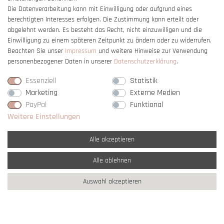
Die Datenverarbeitung kann mit Einwilligung oder aufgrund eines
berechtigten Interesses erfolgen. Die Zustimmung kann erteilt oder
Vertrag widerrufen
abgelehnt werden. Es besteht das Recht, nicht einzuwilligen und die
Einwilligung zu einem späteren Zeitpunkt zu ändern oder zu widerrufen.
Beachten Sie unser
Impressum
und weitere Hinweise zur Verwendung
personenbezogener Daten in unserer
Daten­schutz­erklärung
.
Essenziell
Statistik
Marketing
Externe Medien
PayPal
Funktional
Weitere Einstellungen
Alle akzeptieren
Alle ablehnen
* Alle Preise verstehen sich inkl. gesetzl. MwSt. und
zzgl. Versandkosten
Auswahl akzeptieren
** Nur innerhalb Deutschlands
© copyright 2007-2026 Schmuck Krone / Alle
Rechte vorbehalten / powered by
createyourtemplate