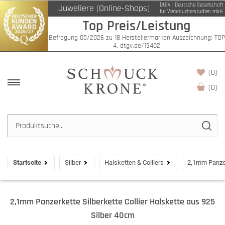
DtGV | Deutsche Gesellschaft
Juweliere (Online-Shops)
für Verbraucherstudien mbH
Top Preis/Leistung
Befragung 05/2026 zu 18 Herstellermarken Auszeichnung: TOP
4, dtgv.de/13402
(0)
(
0
)
Startseite
Silber
Halsketten & Colliers
2,1mm Panzer
2,1mm Panzerkette Silberkette Collier Halskette aus 925
Silber 40cm