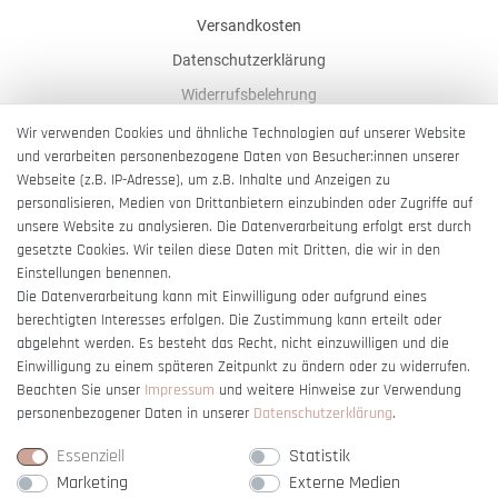
Versandkosten
Datenschutzerklärung
Widerrufsbelehrung
AGB
Wir verwenden Cookies und ähnliche Technologien auf unserer Website
und verarbeiten personenbezogene Daten von Besucher:innen unserer
Impressum
Webseite (z.B. IP-Adresse), um z.B. Inhalte und Anzeigen zu
Barrierefreiheitserklärung
personalisieren, Medien von Drittanbietern einzubinden oder Zugriffe auf
unsere Website zu analysieren. Die Datenverarbeitung erfolgt erst durch
gesetzte Cookies. Wir teilen diese Daten mit Dritten, die wir in den
Einstellungen benennen.
Die Datenverarbeitung kann mit Einwilligung oder aufgrund eines
berechtigten Interesses erfolgen. Die Zustimmung kann erteilt oder
Vertrag widerrufen
abgelehnt werden. Es besteht das Recht, nicht einzuwilligen und die
Einwilligung zu einem späteren Zeitpunkt zu ändern oder zu widerrufen.
Beachten Sie unser
Impressum
und weitere Hinweise zur Verwendung
personenbezogener Daten in unserer
Daten­schutz­erklärung
.
Essenziell
Statistik
Marketing
Externe Medien