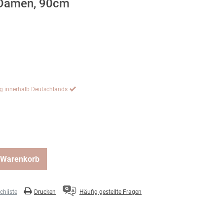
ür Damen, 90cm
ng innerhalb Deutschlands
 Warenkorb
hliste
Drucken
Häufig gestellte Fragen