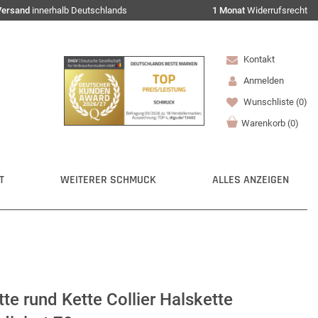
Versand
innerhalb Deutschlands
1 Monat
Widerrufsrecht
Kontakt
Anmelden
Wunschliste
(0)
Warenkorb
(
0
)
T
WEITERER SCHMUCK
ALLES ANZEIGEN
e rund Kette Collier Halskette