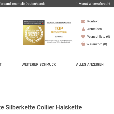
Versand
innerhalb Deutschlands
1 Monat
Widerrufsrecht
Kontakt
Anmelden
Wunschliste
(0)
Warenkorb
(
0
)
T
WEITERER SCHMUCK
ALLES ANZEIGEN
 Silberkette Collier Halskette