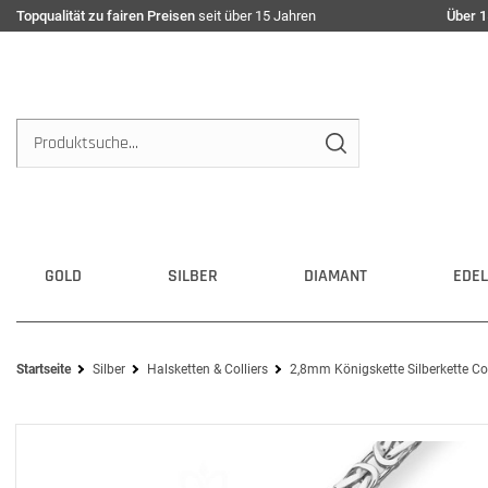
Topqualität zu fairen Preisen
seit über 15 Jahren
Über 1
GOLD
SILBER
DIAMANT
EDEL
Startseite
Silber
Halsketten & Colliers
2,8mm Königskette Silberkette Col