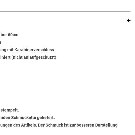
lber 60cm
n
ung mit Karabinerverschluss
diniert (nicht anlaufgeschützt)
estempelt.
senden Schmucketui geliefert.
ungen des Artikels. Der Schmuck ist zur besseren Darstellung