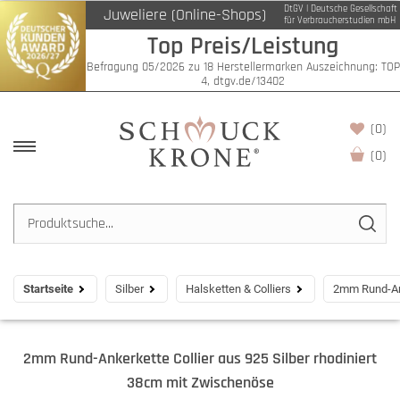
DtGV | Deutsche Gesellschaft
Juweliere (Online-Shops)
für Verbraucherstudien mbH
Top Preis/Leistung
Befragung 05/2026 zu 18 Herstellermarken Auszeichnung: TOP
4, dtgv.de/13402
(0)
(
0
)
Startseite
Silber
Halsketten & Colliers
2mm Rund-Ank
2mm Rund-Ankerkette Collier aus 925 Silber rhodiniert
38cm mit Zwischenöse