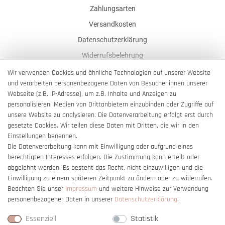
Zahlungsarten
Versandkosten
Datenschutzerklärung
Widerrufsbelehrung
AGB
Wir verwenden Cookies und ähnliche Technologien auf unserer Website
und verarbeiten personenbezogene Daten von Besucher:innen unserer
Impressum
Webseite (z.B. IP-Adresse), um z.B. Inhalte und Anzeigen zu
Barrierefreiheitserklärung
personalisieren, Medien von Drittanbietern einzubinden oder Zugriffe auf
unsere Website zu analysieren. Die Datenverarbeitung erfolgt erst durch
gesetzte Cookies. Wir teilen diese Daten mit Dritten, die wir in den
Einstellungen benennen.
Die Datenverarbeitung kann mit Einwilligung oder aufgrund eines
berechtigten Interesses erfolgen. Die Zustimmung kann erteilt oder
Vertrag widerrufen
abgelehnt werden. Es besteht das Recht, nicht einzuwilligen und die
Einwilligung zu einem späteren Zeitpunkt zu ändern oder zu widerrufen.
Beachten Sie unser
Impressum
und weitere Hinweise zur Verwendung
personenbezogener Daten in unserer
Daten­schutz­erklärung
.
Essenziell
Statistik