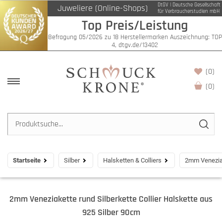
DtGV | Deutsche Gesellschaft
Juweliere (Online-Shops)
für Verbraucherstudien mbH
Top Preis/Leistung
Befragung 05/2026 zu 18 Herstellermarken Auszeichnung: TOP
4, dtgv.de/13402
(0)
(
0
)
Startseite
Silber
Halsketten & Colliers
2mm Veneziak
2mm Veneziakette rund Silberkette Collier Halskette aus
925 Silber 90cm