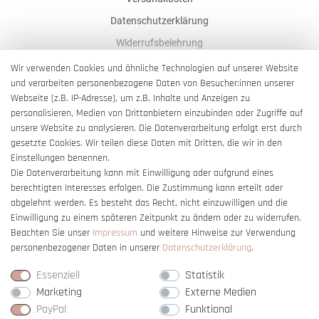
Datenschutzerklärung
Widerrufsbelehrung
AGB
Wir verwenden Cookies und ähnliche Technologien auf unserer Website
und verarbeiten personenbezogene Daten von Besucher:innen unserer
Impressum
Webseite (z.B. IP-Adresse), um z.B. Inhalte und Anzeigen zu
Barrierefreiheitserklärung
personalisieren, Medien von Drittanbietern einzubinden oder Zugriffe auf
unsere Website zu analysieren. Die Datenverarbeitung erfolgt erst durch
gesetzte Cookies. Wir teilen diese Daten mit Dritten, die wir in den
Einstellungen benennen.
Die Datenverarbeitung kann mit Einwilligung oder aufgrund eines
berechtigten Interesses erfolgen. Die Zustimmung kann erteilt oder
Vertrag widerrufen
abgelehnt werden. Es besteht das Recht, nicht einzuwilligen und die
Einwilligung zu einem späteren Zeitpunkt zu ändern oder zu widerrufen.
Beachten Sie unser
Impressum
und weitere Hinweise zur Verwendung
personenbezogener Daten in unserer
Daten­schutz­erklärung
.
Essenziell
Statistik
Marketing
Externe Medien
PayPal
Funktional