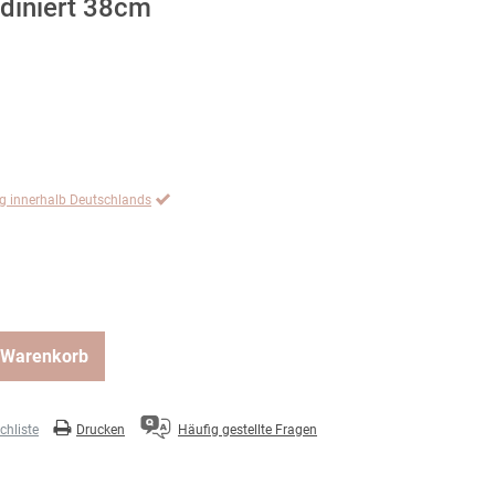
odiniert 38cm
ng innerhalb Deutschlands
 Warenkorb
hliste
Drucken
Häufig gestellte Fragen