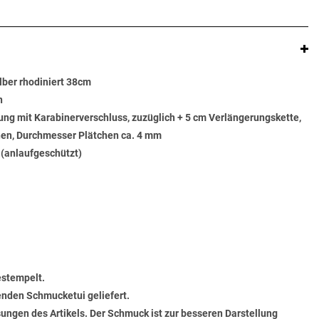
lber rhodiniert 38cm
n
ung mit Karabinerverschluss, zuzüglich + 5 cm Verlängerungskette,
hen, Durchmesser Plätchen ca. 4 mm
t (anlaufgeschützt)
estempelt.
senden Schmucketui geliefert.
ungen des Artikels. Der Schmuck ist zur besseren Darstellung