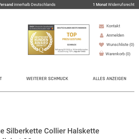
Versand
innerhalb Deutschlands
1 Monat
Widerrufsrecht
Kontakt
Anmelden
Wunschliste
(0)
Warenkorb
(
0
)
T
WEITERER SCHMUCK
ALLES ANZEIGEN
 Silberkette Collier Halskette