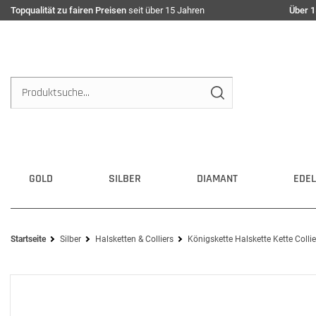
Topqualität zu fairen Preisen
seit über 15 Jahren
Über 1
GOLD
SILBER
DIAMANT
EDEL
Startseite
Silber
Halsketten & Colliers
Königskette Halskette Kette Colli