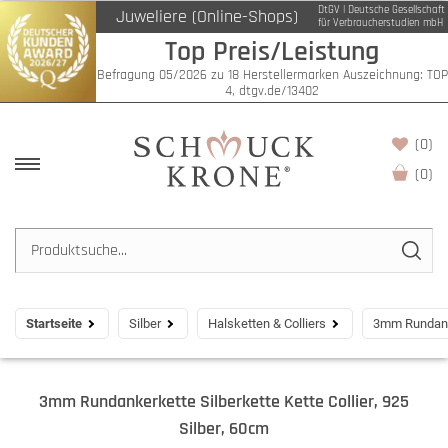
DtGV | Deutsche Gesellschaft
Juweliere (Online-Shops)
für Verbraucherstudien mbH
Top Preis/Leistung
Befragung 05/2026 zu 18 Herstellermarken Auszeichnung: TOP
4, dtgv.de/13402
(0)
(
0
)
Startseite
Silber
Halsketten & Colliers
3mm Rundanker
3mm Rundankerkette Silberkette Kette Collier, 925
Silber, 60cm