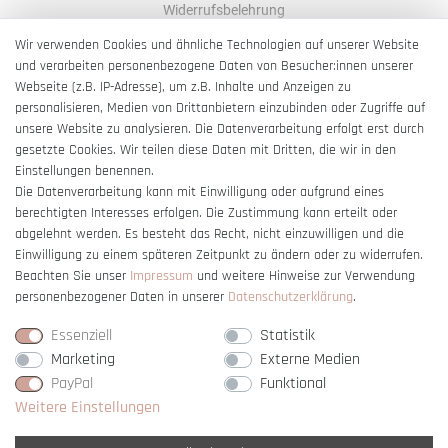
Widerrufsbelehrung
AGB
Wir verwenden Cookies und ähnliche Technologien auf unserer Website
und verarbeiten personenbezogene Daten von Besucher:innen unserer
Impressum
Webseite (z.B. IP-Adresse), um z.B. Inhalte und Anzeigen zu
Barrierefreiheitserklärung
personalisieren, Medien von Drittanbietern einzubinden oder Zugriffe auf
unsere Website zu analysieren. Die Datenverarbeitung erfolgt erst durch
gesetzte Cookies. Wir teilen diese Daten mit Dritten, die wir in den
Einstellungen benennen.
Die Datenverarbeitung kann mit Einwilligung oder aufgrund eines
berechtigten Interesses erfolgen. Die Zustimmung kann erteilt oder
Vertrag widerrufen
abgelehnt werden. Es besteht das Recht, nicht einzuwilligen und die
Einwilligung zu einem späteren Zeitpunkt zu ändern oder zu widerrufen.
Beachten Sie unser
Impressum
und weitere Hinweise zur Verwendung
personenbezogener Daten in unserer
Daten­schutz­erklärung
.
Essenziell
Statistik
Marketing
Externe Medien
PayPal
Funktional
Weitere Einstellungen