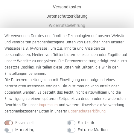
Versandkosten
Datenschutzerklärung
Widerrufsbelehrung
AGB
Wir verwenden Cookies und ähnliche Technologien auf unserer Website
und verarbeiten personenbezogene Daten von Besucher:innen unserer
Impressum
Webseite (z.B. IP-Adresse), um z.B. Inhalte und Anzeigen zu
Barrierefreiheitserklärung
personalisieren, Medien von Drittanbietern einzubinden oder Zugriffe auf
unsere Website zu analysieren. Die Datenverarbeitung erfolgt erst durch
gesetzte Cookies. Wir teilen diese Daten mit Dritten, die wir in den
Einstellungen benennen.
Die Datenverarbeitung kann mit Einwilligung oder aufgrund eines
berechtigten Interesses erfolgen. Die Zustimmung kann erteilt oder
Vertrag widerrufen
abgelehnt werden. Es besteht das Recht, nicht einzuwilligen und die
Einwilligung zu einem späteren Zeitpunkt zu ändern oder zu widerrufen.
Beachten Sie unser
Impressum
und weitere Hinweise zur Verwendung
personenbezogener Daten in unserer
Daten­schutz­erklärung
.
Essenziell
Statistik
Marketing
Externe Medien