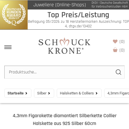
DtGV | Deutsche Gesellschaft
Juweliere (Online-Shops)
für Verbraucherstudien mbH
Top Preis/Leistung
Befragung 05/2026 zu 18 Herstellermarken Auszeichnung: TOP
4, dtgv.de/13402
(0)
(
0
)
Startseite
Silber
Halsketten & Colliers
4,3mm Figarok
4,3mm Figarokette diamantiert Silberkette Collier
Halskette aus 925 Silber 60cm