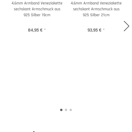
4,6mm Armband Veneziakette
4,6mm Armband Veneziakette
4
sechskant Armschmuck aus
sechskant Armschmuck aus
925 Silber 19cm
925 Silber 21cm
84,95 €
*
93,95 €
*