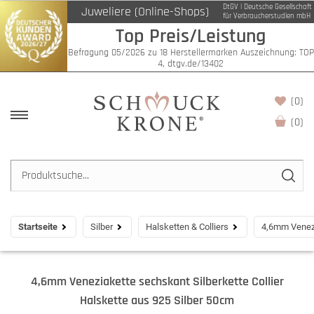
DtGV | Deutsche Gesellschaft
Juweliere (Online-Shops)
für Verbraucherstudien mbH
Top Preis/Leistung
Befragung 05/2026 zu 18 Herstellermarken Auszeichnung: TOP
4, dtgv.de/13402
(0)
(
0
)
Startseite
Silber
Halsketten & Colliers
4,6mm Venezi
4,6mm Veneziakette sechskant Silberkette Collier
Halskette aus 925 Silber 50cm