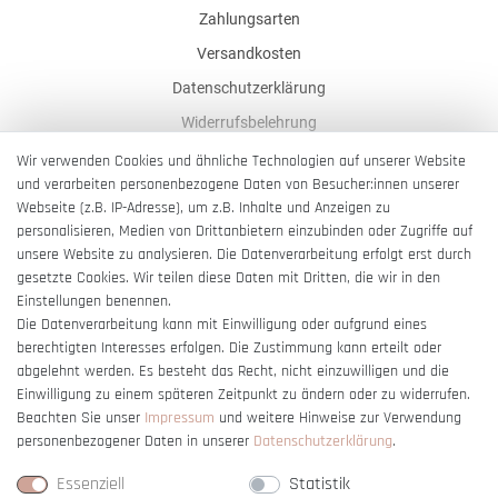
Zahlungsarten
Versandkosten
Datenschutzerklärung
Widerrufsbelehrung
AGB
Wir verwenden Cookies und ähnliche Technologien auf unserer Website
und verarbeiten personenbezogene Daten von Besucher:innen unserer
Impressum
Webseite (z.B. IP-Adresse), um z.B. Inhalte und Anzeigen zu
Barrierefreiheitserklärung
personalisieren, Medien von Drittanbietern einzubinden oder Zugriffe auf
unsere Website zu analysieren. Die Datenverarbeitung erfolgt erst durch
gesetzte Cookies. Wir teilen diese Daten mit Dritten, die wir in den
Einstellungen benennen.
Die Datenverarbeitung kann mit Einwilligung oder aufgrund eines
berechtigten Interesses erfolgen. Die Zustimmung kann erteilt oder
Vertrag widerrufen
abgelehnt werden. Es besteht das Recht, nicht einzuwilligen und die
Einwilligung zu einem späteren Zeitpunkt zu ändern oder zu widerrufen.
Beachten Sie unser
Impressum
und weitere Hinweise zur Verwendung
personenbezogener Daten in unserer
Daten­schutz­erklärung
.
Essenziell
Statistik