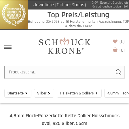
DtGV | Deutsche Gesellschaft
Juweliere (Online-Shops)
für Verbraucherstudien mbH
Top Preis/Leistung
Befragung 05/2026 zu 18 Herstellermarken Auszeichnung: TOP
4, dtgv.de/13402
(0)
(
0
)
Startseite
Silber
Halsketten & Colliers
4,8mm Flach-
4,8mm Flach-Panzerkette Kette Collier Halsschmuck,
oval, 925 Silber, 55cm