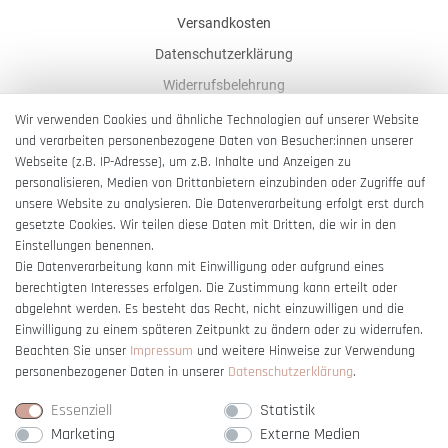
Versandkosten
Datenschutzerklärung
Widerrufsbelehrung
AGB
Wir verwenden Cookies und ähnliche Technologien auf unserer Website
und verarbeiten personenbezogene Daten von Besucher:innen unserer
Impressum
Webseite (z.B. IP-Adresse), um z.B. Inhalte und Anzeigen zu
Barrierefreiheitserklärung
personalisieren, Medien von Drittanbietern einzubinden oder Zugriffe auf
unsere Website zu analysieren. Die Datenverarbeitung erfolgt erst durch
gesetzte Cookies. Wir teilen diese Daten mit Dritten, die wir in den
Einstellungen benennen.
Die Datenverarbeitung kann mit Einwilligung oder aufgrund eines
berechtigten Interesses erfolgen. Die Zustimmung kann erteilt oder
Vertrag widerrufen
abgelehnt werden. Es besteht das Recht, nicht einzuwilligen und die
Einwilligung zu einem späteren Zeitpunkt zu ändern oder zu widerrufen.
Beachten Sie unser
Impressum
und weitere Hinweise zur Verwendung
personenbezogener Daten in unserer
Daten­schutz­erklärung
.
Essenziell
Statistik
Marketing
Externe Medien