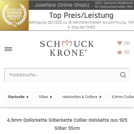
DtGV | Deutsche Gesellschaft
Juweliere (Online-Shops)
für Verbraucherstudien mbH
Top Preis/Leistung
Befragung 05/2026 zu 18 Herstellermarken Auszeichnung: TOP
4, dtgv.de/13402
(0)
(
0
)
Startseite
Silber
Halsketten & Colliers
4,9mm Dollark
4,9mm Dollarkette Silberkette Collier Halskette aus 925
Silber 55cm