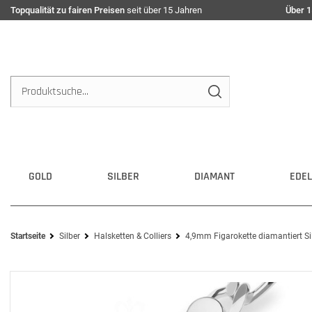
Topqualität zu fairen Preisen
seit über 15 Jahren
Über 1
GOLD
SILBER
DIAMANT
EDEL
Startseite
Silber
Halsketten & Colliers
4,9mm Figarokette diamantiert Sil