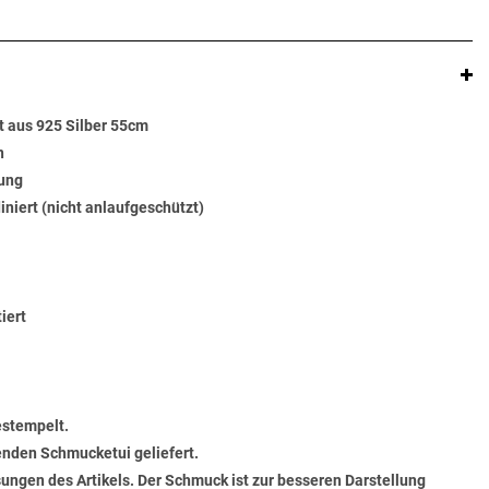
t aus 925 Silber 55cm
n
rung
diniert (nicht anlaufgeschützt)
iert
estempelt.
senden Schmucketui geliefert.
ungen des Artikels. Der Schmuck ist zur besseren Darstellung