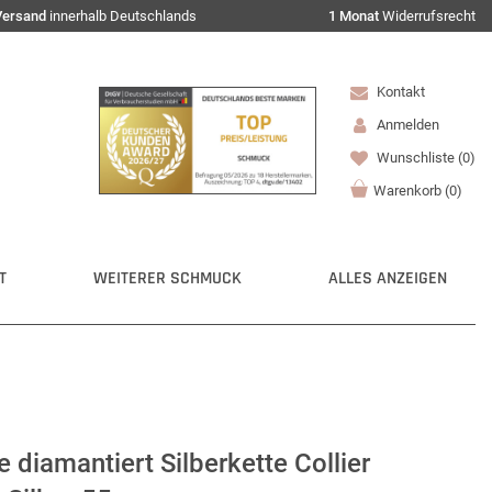
Versand
innerhalb Deutschlands
1 Monat
Widerrufsrecht
Kontakt
Anmelden
Wunschliste
(0)
Warenkorb
(
0
)
T
WEITERER SCHMUCK
ALLES ANZEIGEN
 diamantiert Silberkette Collier