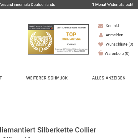
Versand
innerhalb Deutschlands
1 Monat
Widerrufsrecht
Kontakt
Anmelden
Wunschliste
(0)
Warenkorb
(
0
)
T
WEITERER SCHMUCK
ALLES ANZEIGEN
amantiert Silberkette Collier