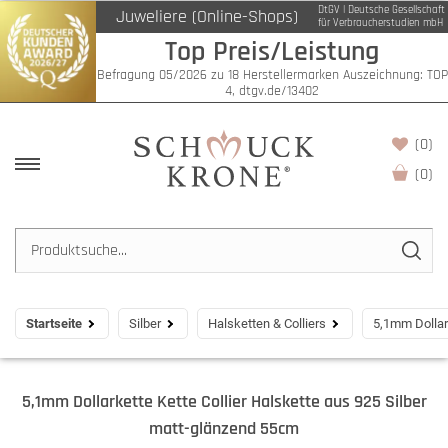
DtGV | Deutsche Gesellschaft
Juweliere (Online-Shops)
für Verbraucherstudien mbH
Top Preis/Leistung
Befragung 05/2026 zu 18 Herstellermarken Auszeichnung: TOP
4, dtgv.de/13402
(0)
(
0
)
Startseite
Silber
Halsketten & Colliers
5,1mm Dollar
5,1mm Dollarkette Kette Collier Halskette aus 925 Silber
matt-glänzend 55cm