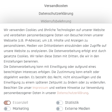
Versandkosten
Datenschutzerklärung
Widerrufsbelehrung
AGB
Wir verwenden Cookies und ähnliche Technologien auf unserer Website
und verarbeiten personenbezogene Daten von Besucher:innen unserer
Impressum
Webseite (z.B. IP-Adresse), um z.B. Inhalte und Anzeigen zu
Barrierefreiheitserklärung
personalisieren, Medien von Drittanbietern einzubinden oder Zugriffe auf
unsere Website zu analysieren. Die Datenverarbeitung erfolgt erst durch
gesetzte Cookies. Wir teilen diese Daten mit Dritten, die wir in den
Einstellungen benennen.
Die Datenverarbeitung kann mit Einwilligung oder aufgrund eines
berechtigten Interesses erfolgen. Die Zustimmung kann erteilt oder
Vertrag widerrufen
abgelehnt werden. Es besteht das Recht, nicht einzuwilligen und die
Einwilligung zu einem späteren Zeitpunkt zu ändern oder zu widerrufen.
Beachten Sie unser
Impressum
und weitere Hinweise zur Verwendung
personenbezogener Daten in unserer
Daten­schutz­erklärung
.
Essenziell
Statistik
Marketing
Externe Medien