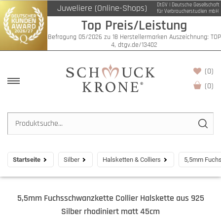
DtGV | Deutsche Gesellschaft
Juweliere (Online-Shops)
für Verbraucherstudien mbH
Top Preis/Leistung
Befragung 05/2026 zu 18 Herstellermarken Auszeichnung: TOP
4, dtgv.de/13402
(0)
(
0
)
Startseite
Silber
Halsketten & Colliers
5,5mm Fuchss
5,5mm Fuchsschwanzkette Collier Halskette aus 925
Silber rhodiniert matt 45cm