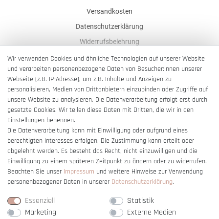
Versandkosten
Datenschutzerklärung
Widerrufsbelehrung
AGB
Wir verwenden Cookies und ähnliche Technologien auf unserer Website
und verarbeiten personenbezogene Daten von Besucher:innen unserer
Impressum
Webseite (z.B. IP-Adresse), um z.B. Inhalte und Anzeigen zu
Barrierefreiheitserklärung
personalisieren, Medien von Drittanbietern einzubinden oder Zugriffe auf
unsere Website zu analysieren. Die Datenverarbeitung erfolgt erst durch
gesetzte Cookies. Wir teilen diese Daten mit Dritten, die wir in den
Einstellungen benennen.
Die Datenverarbeitung kann mit Einwilligung oder aufgrund eines
berechtigten Interesses erfolgen. Die Zustimmung kann erteilt oder
Vertrag widerrufen
abgelehnt werden. Es besteht das Recht, nicht einzuwilligen und die
Einwilligung zu einem späteren Zeitpunkt zu ändern oder zu widerrufen.
Beachten Sie unser
Impressum
und weitere Hinweise zur Verwendung
personenbezogener Daten in unserer
Daten­schutz­erklärung
.
Essenziell
Statistik
Marketing
Externe Medien