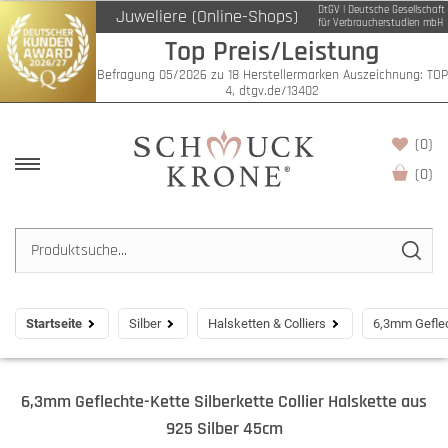
DtGV | Deutsche Gesellschaft
Juweliere (Online-Shops)
für Verbraucherstudien mbH
Top Preis/Leistung
Befragung 05/2026 zu 18 Herstellermarken Auszeichnung: TOP
4, dtgv.de/13402
(0)
(
0
)
Startseite
Silber
Halsketten & Colliers
6,3mm Geflech
6,3mm Geflechte-Kette Silberkette Collier Halskette aus
925 Silber 45cm