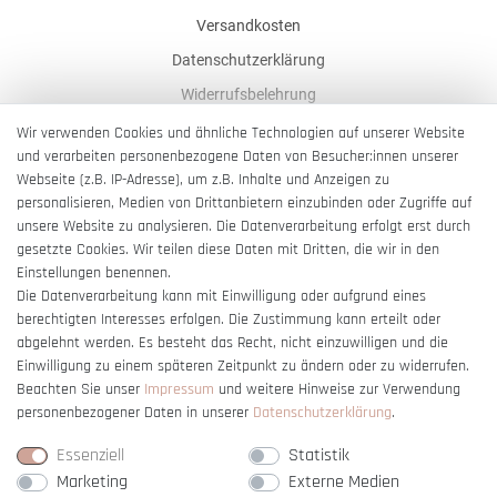
Versandkosten
Datenschutzerklärung
Widerrufsbelehrung
AGB
Wir verwenden Cookies und ähnliche Technologien auf unserer Website
und verarbeiten personenbezogene Daten von Besucher:innen unserer
Impressum
Webseite (z.B. IP-Adresse), um z.B. Inhalte und Anzeigen zu
Barrierefreiheitserklärung
personalisieren, Medien von Drittanbietern einzubinden oder Zugriffe auf
unsere Website zu analysieren. Die Datenverarbeitung erfolgt erst durch
gesetzte Cookies. Wir teilen diese Daten mit Dritten, die wir in den
Einstellungen benennen.
Die Datenverarbeitung kann mit Einwilligung oder aufgrund eines
berechtigten Interesses erfolgen. Die Zustimmung kann erteilt oder
Vertrag widerrufen
abgelehnt werden. Es besteht das Recht, nicht einzuwilligen und die
Einwilligung zu einem späteren Zeitpunkt zu ändern oder zu widerrufen.
Beachten Sie unser
Impressum
und weitere Hinweise zur Verwendung
personenbezogener Daten in unserer
Daten­schutz­erklärung
.
Essenziell
Statistik
Marketing
Externe Medien