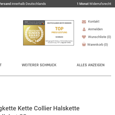
Versand
innerhalb Deutschlands
1 Monat
Widerrufsrecht
Kontakt
Anmelden
Wunschliste
(0)
Warenkorb
(
0
)
T
WEITERER SCHMUCK
ALLES ANZEIGEN
ette Kette Collier Halskette