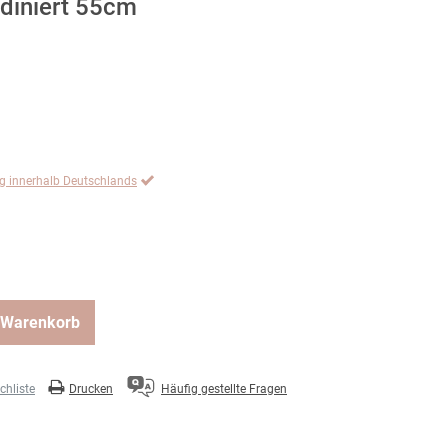
odiniert 55cm
ng innerhalb Deutschlands
 Warenkorb
hliste
Drucken
Häufig gestellte Fragen