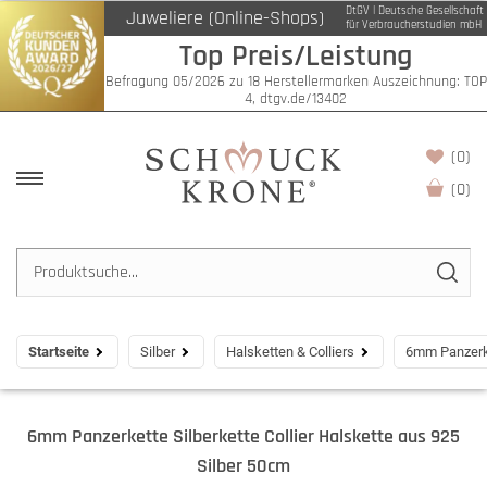
DtGV | Deutsche Gesellschaft
Juweliere (Online-Shops)
für Verbraucherstudien mbH
Top Preis/Leistung
Befragung 05/2026 zu 18 Herstellermarken Auszeichnung: TOP
4, dtgv.de/13402
(0)
(
0
)
Startseite
Silber
Halsketten & Colliers
6mm Panzerke
6mm Panzerkette Silberkette Collier Halskette aus 925
Silber 50cm