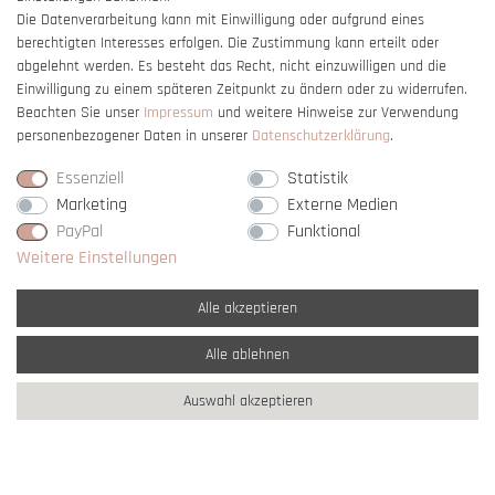
Die Datenverarbeitung kann mit Einwilligung oder aufgrund eines
berechtigten Interesses erfolgen. Die Zustimmung kann erteilt oder
Vertrag widerrufen
abgelehnt werden. Es besteht das Recht, nicht einzuwilligen und die
Einwilligung zu einem späteren Zeitpunkt zu ändern oder zu widerrufen.
Beachten Sie unser
Impressum
und weitere Hinweise zur Verwendung
personenbezogener Daten in unserer
Daten­schutz­erklärung
.
Essenziell
Statistik
Marketing
Externe Medien
PayPal
Funktional
Weitere Einstellungen
Alle akzeptieren
Alle ablehnen
* Alle Preise verstehen sich inkl. gesetzl. MwSt. und
zzgl. Versandkosten
Auswahl akzeptieren
** Nur innerhalb Deutschlands
© copyright 2007-2026 Schmuck Krone / Alle
Rechte vorbehalten / powered by
createyourtemplate