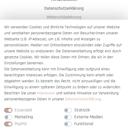
Datenschutzerklärung
Widerrufsbelehrung
AGB
Wir verwenden Cookies und ähnliche Technologien auf unserer Website
und verarbeiten personenbezogene Daten von Besucher:innen unserer
Impressum
Webseite (z.B. IP-Adresse), um z.B. Inhalte und Anzeigen zu
Barrierefreiheitserklärung
personalisieren, Medien von Drittanbietern einzubinden oder Zugriffe auf
unsere Website zu analysieren. Die Datenverarbeitung erfolgt erst durch
gesetzte Cookies. Wir teilen diese Daten mit Dritten, die wir in den
Einstellungen benennen.
Die Datenverarbeitung kann mit Einwilligung oder aufgrund eines
berechtigten Interesses erfolgen. Die Zustimmung kann erteilt oder
Vertrag widerrufen
abgelehnt werden. Es besteht das Recht, nicht einzuwilligen und die
Einwilligung zu einem späteren Zeitpunkt zu ändern oder zu widerrufen.
Beachten Sie unser
Impressum
und weitere Hinweise zur Verwendung
personenbezogener Daten in unserer
Daten­schutz­erklärung
.
Essenziell
Statistik
Marketing
Externe Medien
PayPal
Funktional