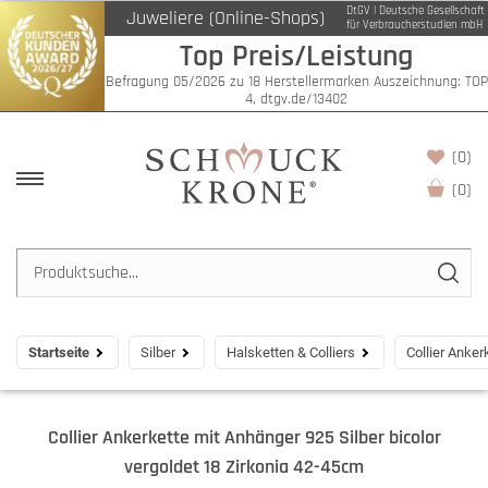
DtGV | Deutsche Gesellschaft
Juweliere (Online-Shops)
für Verbraucherstudien mbH
Top Preis/Leistung
Befragung 05/2026 zu 18 Herstellermarken Auszeichnung: TOP
4, dtgv.de/13402
(0)
(
0
)
Startseite
Silber
Halsketten & Colliers
Collier Anker
Collier Ankerkette mit Anhänger 925 Silber bicolor
vergoldet 18 Zirkonia 42-45cm