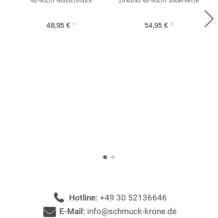
42-45cm Halsschmuck
Zirkonia 42-45cm Silberkette
48,95 €
*
54,95 €
*
Hotline:
+49 30 52136646
E-Mail:
info@schmuck-krone.de