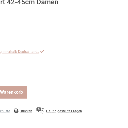
iert 42-45cm Damen
ng innerhalb Deutschlands
 Warenkorb
hliste
Drucken
Häufig gestellte Fragen