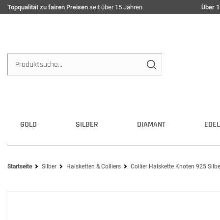
Topqualität zu fairen Preisen
seit über 15 Jahren
Über 1
GOLD
SILBER
DIAMANT
EDEL
Startseite
Silber
Halsketten & Colliers
Collier Halskette Knoten 925 Silb