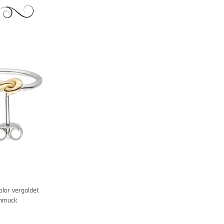
olor vergoldet
chmuck