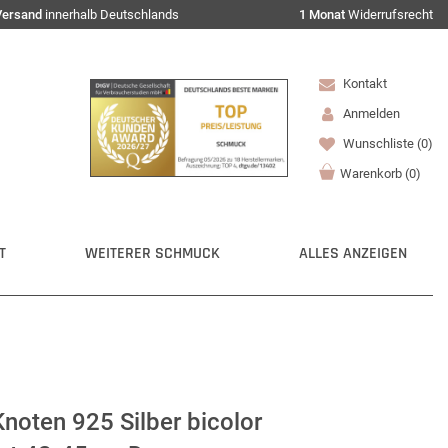
Versand
innerhalb Deutschlands
1 Monat
Widerrufsrecht
Kontakt
Anmelden
Wunschliste
(0)
Warenkorb
(
0
)
T
WEITERER SCHMUCK
ALLES ANZEIGEN
Knoten 925 Silber bicolor