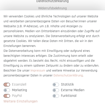
Datenschutzerklärung
Widerrufsbelehrung
AGB
Wir verwenden Cookies und ähnliche Technologien auf unserer Website
und verarbeiten personenbezogene Daten von Besucher:innen unserer
Impressum
Webseite (z.B. IP-Adresse), um z.B. Inhalte und Anzeigen zu
Barrierefreiheitserklärung
personalisieren, Medien von Drittanbietern einzubinden oder Zugriffe auf
unsere Website zu analysieren. Die Datenverarbeitung erfolgt erst durch
gesetzte Cookies. Wir teilen diese Daten mit Dritten, die wir in den
Einstellungen benennen.
Die Datenverarbeitung kann mit Einwilligung oder aufgrund eines
berechtigten Interesses erfolgen. Die Zustimmung kann erteilt oder
Vertrag widerrufen
abgelehnt werden. Es besteht das Recht, nicht einzuwilligen und die
Einwilligung zu einem späteren Zeitpunkt zu ändern oder zu widerrufen.
Beachten Sie unser
Impressum
und weitere Hinweise zur Verwendung
personenbezogener Daten in unserer
Daten­schutz­erklärung
.
Essenziell
Statistik
Marketing
Externe Medien
PayPal
Funktional
Weitere Einstellungen