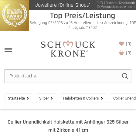
DtGV | Deutsche Gesellschaft
Juweliere (Online-Shops)
für Verbraucherstudien mbH
Top Preis/Leistung
Befragung 05/2026 zu 18 Herstellermarken Auszeichnung: TOP
4, dtgv.de/13402
(0)
(
0
)
Startseite
Silber
Halsketten & Colliers
Collier Unend
Collier Unendlichkeit Halskette mit Anhänger 925 Silber
mit Zirkonia 41 cm