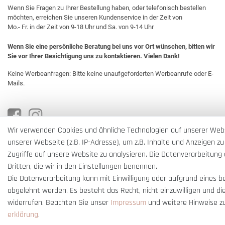
Wenn Sie Fragen zu Ihrer Bestellung haben, oder telefonisch bestellen
möchten, erreichen Sie unseren Kundenservice in der Zeit von
Mo.- Fr. in der Zeit von 9-18 Uhr und Sa. von 9-14 Uhr
Wenn Sie eine persönliche Beratung bei uns vor Ort wünschen, bitten wir
Sie vor Ihrer Besichtigung uns zu kontaktieren. Vielen Dank!
Keine Werbeanfragen: Bitte keine unaufgeforderten Werbeanrufe oder E-
Mails.
Wir verwenden Cookies und ähnliche Technologien auf unserer Web
unserer Webseite (z.B. IP-Adresse), um z.B. Inhalte und Anzeigen zu
Zugriffe auf unsere Website zu analysieren. Die Datenverarbeitung e
Dritten, die wir in den Einstellungen benennen.
Die Datenverarbeitung kann mit Einwilligung oder aufgrund eines b
abgelehnt werden. Es besteht das Recht, nicht einzuwilligen und di
widerrufen. Beachten Sie unser
Impressum
und weitere Hinweise z
erklärung
.
* Alle Preise verstehen sich inkl. gesetzl. MwSt. und
zzgl. Versandkosten
** Nur i