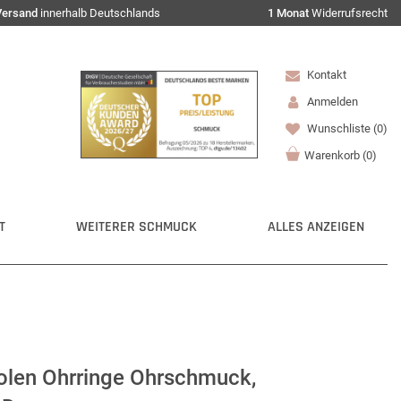
Versand
innerhalb Deutschlands
1 Monat
Widerrufsrecht
Kontakt
Anmelden
Wunschliste
(0)
Warenkorb
(
0
)
T
WEITERER SCHMUCK
ALLES ANZEIGEN
len Ohrringe Ohrschmuck,