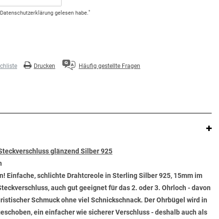
*
Daten­schutz­erklärung
gelesen habe.
hliste
Drucken
Häufig gestellte Fragen
Steckverschluss glänzend Silber 925
n
n! Einfache, schlichte Drahtcreole in Sterling Silber 925, 15mm im
eckverschluss, auch gut geeignet für das 2. oder 3. Ohrloch - davon
istischer Schmuck ohne viel Schnickschnack. Der Ohrbügel wird in
schoben, ein einfacher wie sicherer Verschluss - deshalb auch als