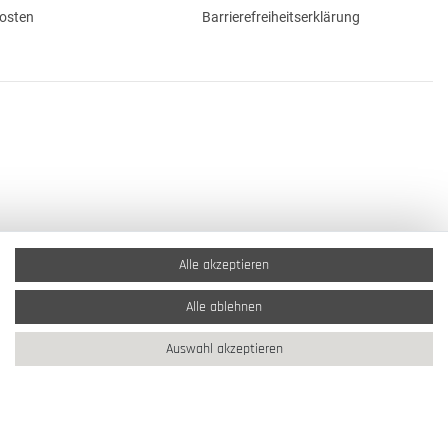
osten
Barrierefreiheitserklärung
Alle akzeptieren
Alle ablehnen
Auswahl akzeptieren
2026 Schmuck Krone / Alle Rechte vorbehalten / powered by
createyourtemplate