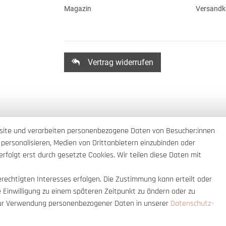
Magazin
Versandk
Vertrag widerrufen
site und verarbeiten personenbezogene Daten von Besucher:innen
 personalisieren, Medien von Drittanbietern einzubinden oder
rfolgt erst durch gesetzte Cookies. Wir teilen diese Daten mit
erechtigten Interesses erfolgen. Die Zustimmung kann erteilt oder
e Einwilligung zu einem späteren Zeitpunkt zu ändern oder zu
ur Verwendung personenbezogener Daten in unserer
Daten­schutz­
nnerhalb Deutschlands
© copyright 2007-