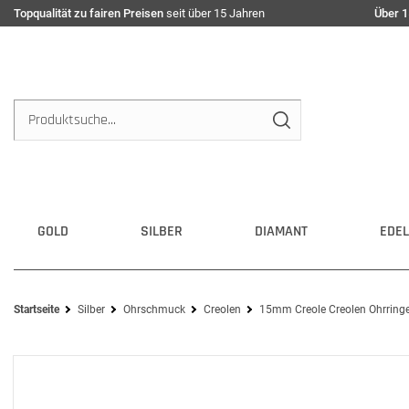
Topqualität zu fairen Preisen
seit über 15 Jahren
Über 1
GOLD
SILBER
DIAMANT
EDEL
Startseite
Silber
Ohrschmuck
Creolen
15mm Creole Creolen Ohrringe