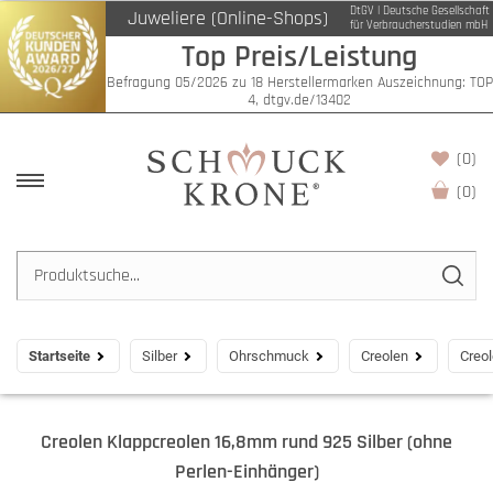
DtGV | Deutsche Gesellschaft
Juweliere (Online-Shops)
für Verbraucherstudien mbH
Top Preis/Leistung
Befragung 05/2026 zu 18 Herstellermarken Auszeichnung: TOP
4, dtgv.de/13402
(0)
(
0
)
Startseite
Silber
Ohrschmuck
Creolen
Creol
Creolen Klappcreolen 16,8mm rund 925 Silber (ohne
Perlen-Einhänger)