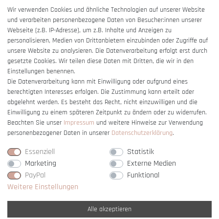
AGB
Wir verwenden Cookies und ähnliche Technologien auf unserer Website
und verarbeiten personenbezogene Daten von Besucher:innen unserer
Impressum
Webseite (z.B. IP-Adresse), um z.B. Inhalte und Anzeigen zu
Barrierefreiheitserklärung
personalisieren, Medien von Drittanbietern einzubinden oder Zugriffe auf
unsere Website zu analysieren. Die Datenverarbeitung erfolgt erst durch
gesetzte Cookies. Wir teilen diese Daten mit Dritten, die wir in den
Einstellungen benennen.
Die Datenverarbeitung kann mit Einwilligung oder aufgrund eines
berechtigten Interesses erfolgen. Die Zustimmung kann erteilt oder
Vertrag widerrufen
abgelehnt werden. Es besteht das Recht, nicht einzuwilligen und die
Einwilligung zu einem späteren Zeitpunkt zu ändern oder zu widerrufen.
Beachten Sie unser
Impressum
und weitere Hinweise zur Verwendung
personenbezogener Daten in unserer
Daten­schutz­erklärung
.
Essenziell
Statistik
Marketing
Externe Medien
PayPal
Funktional
Weitere Einstellungen
Alle akzeptieren