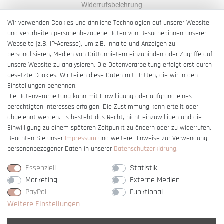
Widerrufsbelehrung
AGB
Wir verwenden Cookies und ähnliche Technologien auf unserer Website
und verarbeiten personenbezogene Daten von Besucher:innen unserer
Impressum
Webseite (z.B. IP-Adresse), um z.B. Inhalte und Anzeigen zu
Barrierefreiheitserklärung
personalisieren, Medien von Drittanbietern einzubinden oder Zugriffe auf
unsere Website zu analysieren. Die Datenverarbeitung erfolgt erst durch
gesetzte Cookies. Wir teilen diese Daten mit Dritten, die wir in den
Einstellungen benennen.
Die Datenverarbeitung kann mit Einwilligung oder aufgrund eines
berechtigten Interesses erfolgen. Die Zustimmung kann erteilt oder
Vertrag widerrufen
abgelehnt werden. Es besteht das Recht, nicht einzuwilligen und die
Einwilligung zu einem späteren Zeitpunkt zu ändern oder zu widerrufen.
Beachten Sie unser
Impressum
und weitere Hinweise zur Verwendung
personenbezogener Daten in unserer
Daten­schutz­erklärung
.
Essenziell
Statistik
Marketing
Externe Medien
PayPal
Funktional
Weitere Einstellungen