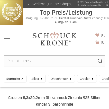
DtGV | Deutsche Gesellschaft
Juweliere (Online-Shops)
für Verbraucherstudien mbH
Top Preis/Leistung
Befragung 05/2026 zu 18 Herstellermarken Auszeichnung: TOP
4, dtgv.de/13402
(0)
(
0
)
Startseite
Silber
Ohrschmuck
Creolen
Creol
Creolen 6,3x20,2mm Ohrschmuck Zirkonia 925 Silber
Kinder Silberohrringe