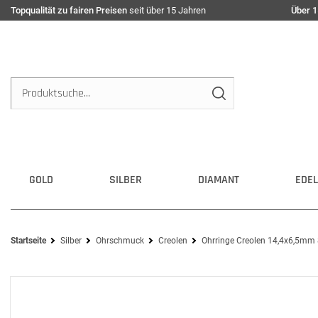
Topqualität zu fairen Preisen
seit über 15 Jahren
Über 1
GOLD
SILBER
DIAMANT
EDEL
Startseite
Silber
Ohrschmuck
Creolen
Ohrringe Creolen 14,4x6,5mm 8