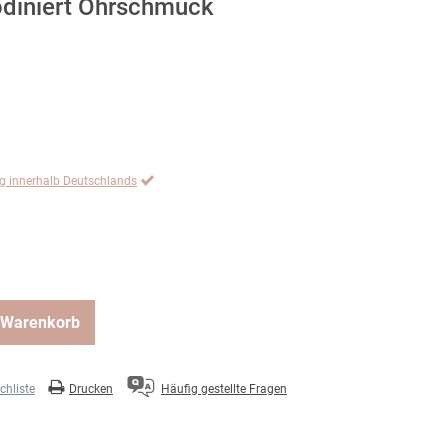
odiniert Ohrschmuck
ng innerhalb Deutschlands
 Warenkorb
hliste
Drucken
Häufig gestellte Fragen