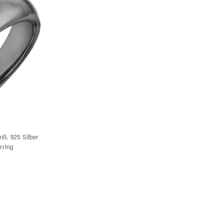
iß, 925 Silber
rring