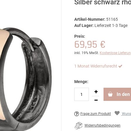
Silber schwarz rh
Artikel-Nummer:
51165
Auf Lager:
Lieferzeit 1-3 Tage
Preis:
69,95 €
inkl. 19% MwSt.
Kostenlose Lieferu
1 Monat Widerrufsrecht
Menge:
In den
Frage zum Produkt
Wunsc
Widerrufsbedingungen