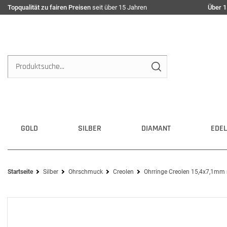
Topqualität zu fairen Preisen
seit über 15 Jahren
Über 1
GOLD
SILBER
DIAMANT
EDEL
Startseite
Silber
Ohrschmuck
Creolen
Ohrringe Creolen 15,4x7,1mm m