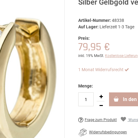
Silber Gelbgold 
Artikel-Nummer:
48338
Auf Lager:
Lieferzeit 1-3 Tage
Preis:
79,95 €
inkl. 19% MwSt.
Kostenlose Lieferu
1 Monat Widerrufsrecht
Menge:
In den
Frage zum Produkt
Wunsc
Widerrufsbedingungen