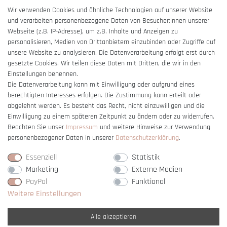
AGB
Wir verwenden Cookies und ähnliche Technologien auf unserer Website
und verarbeiten personenbezogene Daten von Besucher:innen unserer
Impressum
Webseite (z.B. IP-Adresse), um z.B. Inhalte und Anzeigen zu
Barrierefreiheitserklärung
personalisieren, Medien von Drittanbietern einzubinden oder Zugriffe auf
unsere Website zu analysieren. Die Datenverarbeitung erfolgt erst durch
gesetzte Cookies. Wir teilen diese Daten mit Dritten, die wir in den
Einstellungen benennen.
Die Datenverarbeitung kann mit Einwilligung oder aufgrund eines
berechtigten Interesses erfolgen. Die Zustimmung kann erteilt oder
Vertrag widerrufen
abgelehnt werden. Es besteht das Recht, nicht einzuwilligen und die
Einwilligung zu einem späteren Zeitpunkt zu ändern oder zu widerrufen.
Beachten Sie unser
Impressum
und weitere Hinweise zur Verwendung
personenbezogener Daten in unserer
Daten­schutz­erklärung
.
Essenziell
Statistik
Marketing
Externe Medien
PayPal
Funktional
Weitere Einstellungen
Alle akzeptieren