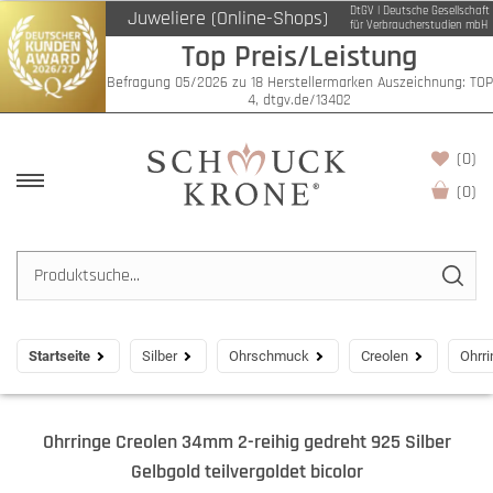
DtGV | Deutsche Gesellschaft
Juweliere (Online-Shops)
für Verbraucherstudien mbH
Top Preis/Leistung
Befragung 05/2026 zu 18 Herstellermarken Auszeichnung: TOP
4, dtgv.de/13402
(0)
(
0
)
Startseite
Silber
Ohrschmuck
Creolen
Ohrri
Ohrringe Creolen 34mm 2-reihig gedreht 925 Silber
Gelbgold teilvergoldet bicolor