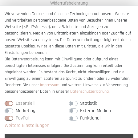
Widerrufsbelehrung
AGB
Wir verwenden Cookies und ähnliche Technologien auf unserer Website
und verarbeiten personenbezogene Daten von Besucher:innen unserer
Impressum
Webseite (z.B. IP-Adresse), um z.B. Inhalte und Anzeigen zu
Barrierefreiheitserklärung
personalisieren, Medien von Drittanbietern einzubinden oder Zugriffe auf
unsere Website zu analysieren. Die Datenverarbeitung erfolgt erst durch
gesetzte Cookies. Wir teilen diese Daten mit Dritten, die wir in den
Einstellungen benennen.
Die Datenverarbeitung kann mit Einwilligung oder aufgrund eines
berechtigten Interesses erfolgen. Die Zustimmung kann erteilt oder
Vertrag widerrufen
abgelehnt werden. Es besteht das Recht, nicht einzuwilligen und die
Einwilligung zu einem späteren Zeitpunkt zu ändern oder zu widerrufen.
Beachten Sie unser
Impressum
und weitere Hinweise zur Verwendung
personenbezogener Daten in unserer
Daten­schutz­erklärung
.
Essenziell
Statistik
Marketing
Externe Medien
PayPal
Funktional
Weitere Einstellungen