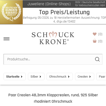
DtGV | Deutsche Gesellschaft
Juweliere (Online-Shops)
für Verbraucherstudien mbH
Top Preis/Leistung
Befragung 05/2026 zu 18 Herstellermarken Auszeichnung: TOP
4, dtgv.de/13402
(0)
(
0
)
Startseite
Silber
Ohrschmuck
Creolen
Paar 
Paar Creolen 48,3mm Klappcreolen, rund, 925 Silber
rhodiniert Ohrschmuck