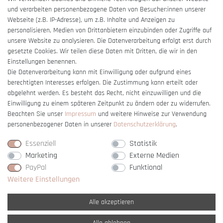
und verarbeiten personenbezogene Daten von Besucher:innen unserer
Impressum
Webseite (z.B. IP-Adresse), um z.B. Inhalte und Anzeigen zu
Barrierefreiheitserklärung
personalisieren, Medien von Drittanbietern einzubinden oder Zugriffe auf
unsere Website zu analysieren. Die Datenverarbeitung erfolgt erst durch
gesetzte Cookies. Wir teilen diese Daten mit Dritten, die wir in den
Einstellungen benennen.
Die Datenverarbeitung kann mit Einwilligung oder aufgrund eines
berechtigten Interesses erfolgen. Die Zustimmung kann erteilt oder
Vertrag widerrufen
abgelehnt werden. Es besteht das Recht, nicht einzuwilligen und die
Einwilligung zu einem späteren Zeitpunkt zu ändern oder zu widerrufen.
Beachten Sie unser
Impressum
und weitere Hinweise zur Verwendung
personenbezogener Daten in unserer
Daten­schutz­erklärung
.
Essenziell
Statistik
Marketing
Externe Medien
PayPal
Funktional
Weitere Einstellungen
Alle akzeptieren