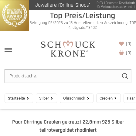
DtGV | Deutsche Gesellschaft
Juweliere (Online-Shops)
für Verbraucherstudien mbH
Top Preis/Leistung
Befragung 05/2026 zu 18 Herstellermarken Auszeichnung: TOP
4, dtgv.de/13402
(0)
(
0
)
Startseite
Silber
Ohrschmuck
Creolen
Paar 
Paar Ohrringe Creolen gekreuzt 22,8mm 925 Silber
teilrotvergoldet rhodiniert