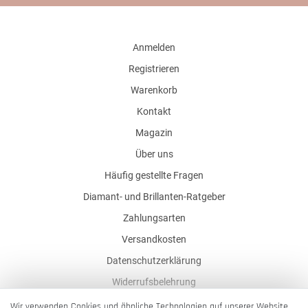
Anmelden
Registrieren
Warenkorb
Kontakt
Magazin
Über uns
Häufig gestellte Fragen
Diamant- und Brillanten-Ratgeber
Zahlungsarten
Versandkosten
Datenschutzerklärung
Widerrufsbelehrung
AGB
Wir verwenden Cookies und ähnliche Technologien auf unserer Website