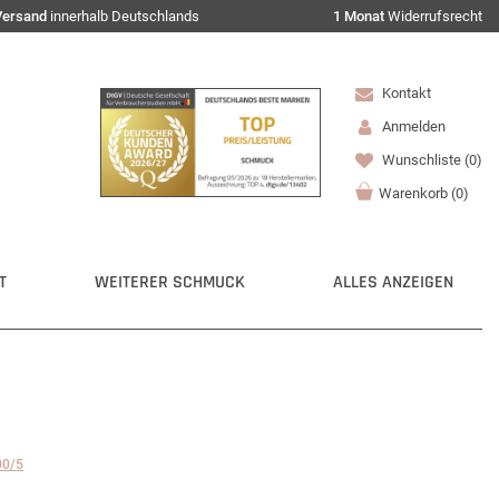
Versand
innerhalb Deutschlands
1 Monat
Widerrufsrecht
Kontakt
Anmelden
Wunschliste
(0)
Warenkorb
(
0
)
T
WEITERER SCHMUCK
ALLES ANZEIGEN
00/5