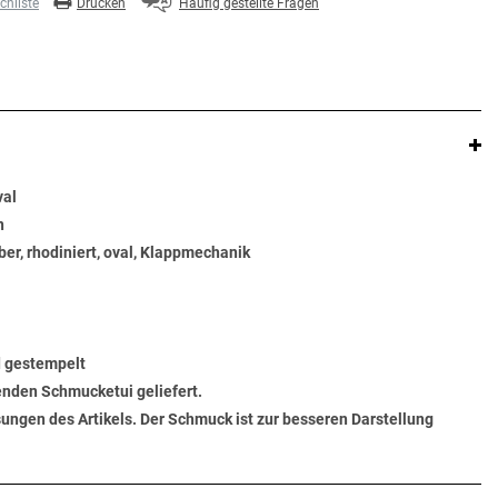
hliste
Drucken
Häufig gestellte Fragen
val
n
ber, rhodiniert, oval, Klappmechanik
d gestempelt
senden Schmucketui geliefert.
ungen des Artikels. Der Schmuck ist zur besseren Darstellung