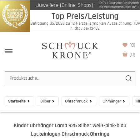
DtGV | Deutsche Gesellschaft
Juweliere (Online-Shops)
für Verbraucherstudien mbH
Top Preis/Leistung
Befragung 05/2026 zu 18 Herstellermarken Auszeichnung: TOP
4, dtgv.de/13402
(0)
(
0
)
Startseite
Silber
Ohrschmuck
Ohrhänger
Ki
Kinder Ohrhänger Lama 925 Silber weiß-pink-blau
Lackeinlagen Ohrschmuck Ohrringe