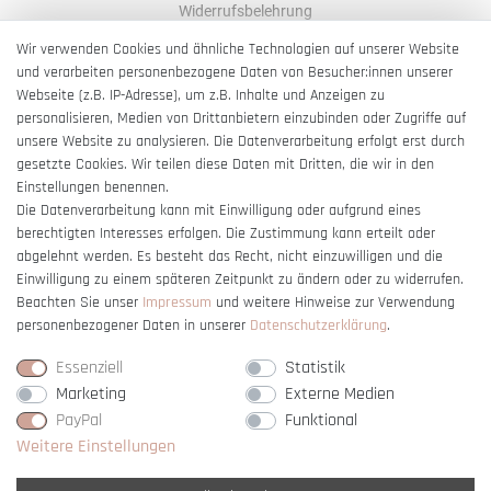
Widerrufsbelehrung
AGB
Wir verwenden Cookies und ähnliche Technologien auf unserer Website
und verarbeiten personenbezogene Daten von Besucher:innen unserer
Impressum
Webseite (z.B. IP-Adresse), um z.B. Inhalte und Anzeigen zu
Barrierefreiheitserklärung
personalisieren, Medien von Drittanbietern einzubinden oder Zugriffe auf
unsere Website zu analysieren. Die Datenverarbeitung erfolgt erst durch
gesetzte Cookies. Wir teilen diese Daten mit Dritten, die wir in den
Einstellungen benennen.
Die Datenverarbeitung kann mit Einwilligung oder aufgrund eines
berechtigten Interesses erfolgen. Die Zustimmung kann erteilt oder
Vertrag widerrufen
abgelehnt werden. Es besteht das Recht, nicht einzuwilligen und die
Einwilligung zu einem späteren Zeitpunkt zu ändern oder zu widerrufen.
Beachten Sie unser
Impressum
und weitere Hinweise zur Verwendung
personenbezogener Daten in unserer
Daten­schutz­erklärung
.
Essenziell
Statistik
Marketing
Externe Medien
PayPal
Funktional
Weitere Einstellungen