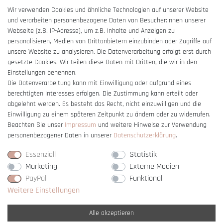
AGB
Wir verwenden Cookies und ähnliche Technologien auf unserer Website
und verarbeiten personenbezogene Daten von Besucher:innen unserer
Impressum
Webseite (z.B. IP-Adresse), um z.B. Inhalte und Anzeigen zu
Barrierefreiheitserklärung
personalisieren, Medien von Drittanbietern einzubinden oder Zugriffe auf
unsere Website zu analysieren. Die Datenverarbeitung erfolgt erst durch
gesetzte Cookies. Wir teilen diese Daten mit Dritten, die wir in den
Einstellungen benennen.
Die Datenverarbeitung kann mit Einwilligung oder aufgrund eines
berechtigten Interesses erfolgen. Die Zustimmung kann erteilt oder
Vertrag widerrufen
abgelehnt werden. Es besteht das Recht, nicht einzuwilligen und die
Einwilligung zu einem späteren Zeitpunkt zu ändern oder zu widerrufen.
Beachten Sie unser
Impressum
und weitere Hinweise zur Verwendung
personenbezogener Daten in unserer
Daten­schutz­erklärung
.
Essenziell
Statistik
Marketing
Externe Medien
PayPal
Funktional
Weitere Einstellungen
Alle akzeptieren