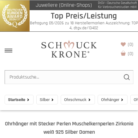
DtGV | Deutsche Gesellschaft
Juweliere (Online-Shops)
für Verbraucherstudien mbH
Top Preis/Leistung
Befragung 05/2026 zu 18 Herstellermarken Auszeichnung: TOP
4, dtgv.de/13402
(0)
(
0
)
Startseite
Silber
Ohrschmuck
Ohrhänger
Oh
Ohrhänger mit Stecker Perlen Muschelkernperlen Zirkonia
weiß 925 Silber Damen