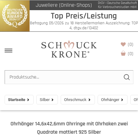
DtGV | Deutsche Gesellschaft
Juweliere (Online-Shops)
für Verbraucherstudien mbH
Top Preis/Leistung
Befragung 05/2026 zu 18 Herstellermarken Auszeichnung: TOP
4, dtgv.de/13402
(0)
(
0
)
Startseite
Silber
Ohrschmuck
Ohrhänger
Oh
Ohrhänger 14,6x42,6mm Ohrringe mit Ohrhaken zwei
Quadrate mattiert 925 Silber