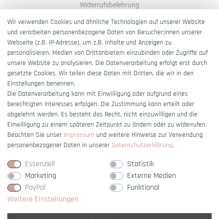
Widerrufsbelehrung
AGB
Wir verwenden Cookies und ähnliche Technologien auf unserer Website
und verarbeiten personenbezogene Daten von Besucher:innen unserer
Impressum
Webseite (z.B. IP-Adresse), um z.B. Inhalte und Anzeigen zu
Barrierefreiheitserklärung
personalisieren, Medien von Drittanbietern einzubinden oder Zugriffe auf
unsere Website zu analysieren. Die Datenverarbeitung erfolgt erst durch
gesetzte Cookies. Wir teilen diese Daten mit Dritten, die wir in den
Einstellungen benennen.
Die Datenverarbeitung kann mit Einwilligung oder aufgrund eines
berechtigten Interesses erfolgen. Die Zustimmung kann erteilt oder
Vertrag widerrufen
abgelehnt werden. Es besteht das Recht, nicht einzuwilligen und die
Einwilligung zu einem späteren Zeitpunkt zu ändern oder zu widerrufen.
Beachten Sie unser
Impressum
und weitere Hinweise zur Verwendung
personenbezogener Daten in unserer
Daten­schutz­erklärung
.
Essenziell
Statistik
Marketing
Externe Medien
PayPal
Funktional
Weitere Einstellungen