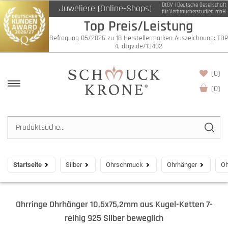
DtGV | Deutsche Gesellschaft
Juweliere (Online-Shops)
für Verbraucherstudien mbH
Top Preis/Leistung
Befragung 05/2026 zu 18 Herstellermarken Auszeichnung: TOP
4, dtgv.de/13402
(0)
(
0
)
Startseite
Silber
Ohrschmuck
Ohrhänger
Oh
Ohrringe Ohrhänger 10,5x75,2mm aus Kugel-Ketten 7-
reihig 925 Silber beweglich