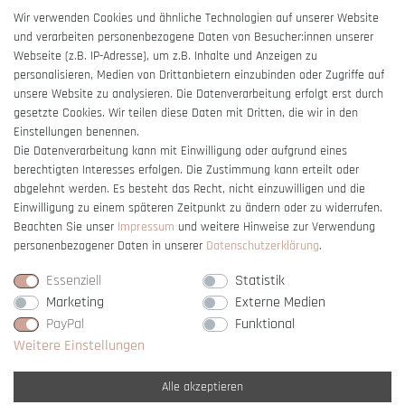
AGB
Wir verwenden Cookies und ähnliche Technologien auf unserer Website
und verarbeiten personenbezogene Daten von Besucher:innen unserer
Impressum
Webseite (z.B. IP-Adresse), um z.B. Inhalte und Anzeigen zu
Barrierefreiheitserklärung
personalisieren, Medien von Drittanbietern einzubinden oder Zugriffe auf
unsere Website zu analysieren. Die Datenverarbeitung erfolgt erst durch
gesetzte Cookies. Wir teilen diese Daten mit Dritten, die wir in den
Einstellungen benennen.
Die Datenverarbeitung kann mit Einwilligung oder aufgrund eines
berechtigten Interesses erfolgen. Die Zustimmung kann erteilt oder
Vertrag widerrufen
abgelehnt werden. Es besteht das Recht, nicht einzuwilligen und die
Einwilligung zu einem späteren Zeitpunkt zu ändern oder zu widerrufen.
Beachten Sie unser
Impressum
und weitere Hinweise zur Verwendung
personenbezogener Daten in unserer
Daten­schutz­erklärung
.
Essenziell
Statistik
Marketing
Externe Medien
PayPal
Funktional
Weitere Einstellungen
Alle akzeptieren